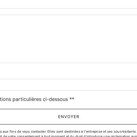
deau des cookies
tions particulières ci-dessous **
ENVOYER
fins de vous contacter. Elles sont destinées à l'entreprise et ses sous-traitants. 
trait de votre consentement à tout moment et du droit d’introduire une réclamation aup