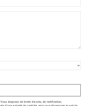
Vous disposez de droits d’accès, de rectification,
rès d’une autorité de contrôle, ainsi que d’organiser le sort de