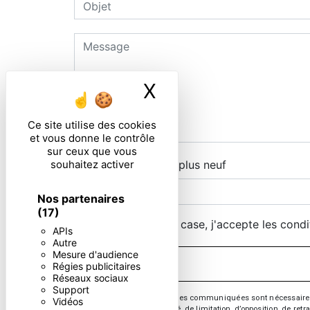
X
Masquer le ban
Ce site utilise des cookies
et vous donne le contrôle
sur ceux que vous
souhaitez activer
Combien font deux plus neuf
Nos partenaires
(17)
En cochant cette case, j'accepte les condi
APIs
Autre
Mesure d'audience
Régies publicitaires
Réseaux sociaux
Support
** Les données personnelles communiquées sont nécessaires aux 
Vidéos
d’effacement, de portabilité, de limitation, d’opposition, de re