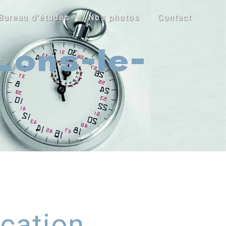
Bureau d'études
Nos photos
Contact
Lons-le-
ication