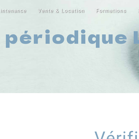
intenance
Vente & Location
Formations
 périodique 
Vérif