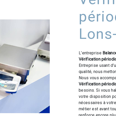
pério
Lons-
L’entreprise
Balanc
Vérification périod
Entreprise usant d’
qualité, nous metto
Nous vous accompag
Vérification périod
besoins. Si vous ha
votre disposition p
nécessaires à votre
métier est avant to
renforce encore plus