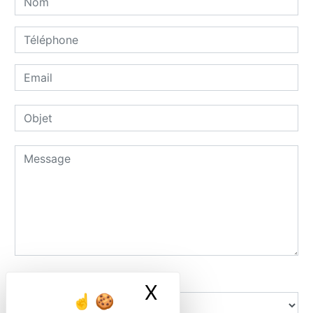
Combien font zero plus sept
X
Masquer le ban