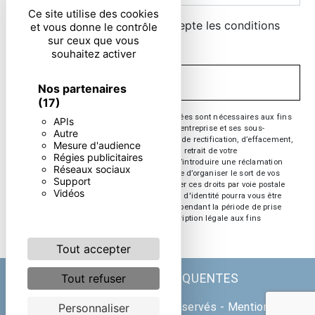
Ce site utilise des cookies
En cochant cette case, j'accepte les conditions
et vous donne le contrôle
sur ceux que vous
particulières ci-dessous **
souhaitez activer
ENVOYER
Nos partenaires
(17)
** Les données personnelles communiquées sont nécessaires aux fins
APIs
de vous contacter. Elles sont destinées à l'entreprise et ses sous-
Autre
traitants. Vous disposez de droits d’accès, de rectification, d’effacement,
Mesure d'audience
de portabilité, de limitation, d’opposition, de retrait de votre
Régies publicitaires
consentement à tout moment et du droit d’introduire une réclamation
Réseaux sociaux
auprès d’une autorité de contrôle, ainsi que d’organiser le sort de vos
Support
données post-mortem. Vous pouvez exercer ces droits par voie postale
Vidéos
ou par courrier électronique. Un justificatif d'identité pourra vous être
demandé. Nous conservons vos données pendant la période de prise
de contact puis pendant la durée de prescription légale aux fins
probatoire et de gestion des contentieux.
Tout accepter
Tout refuser
RECHERCHES FRÉQUENTES
©
Vistalid
- 2026 - Tous droits réservés -
Mentions
Personnaliser