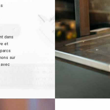
ns
e
nt dans
ve et
 parcs
nons sur
 avec