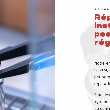
BALAN
Rép
ins
pe
rég
Notre e
CTVIM, o
périodiq
réparati
6 rue M
agrément
de confi