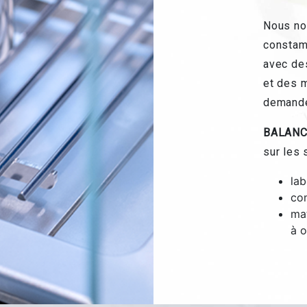
Nous no
constam
avec de
et des 
demand
BALANC
sur les 
lab
com
mat
à o
deau des cookies