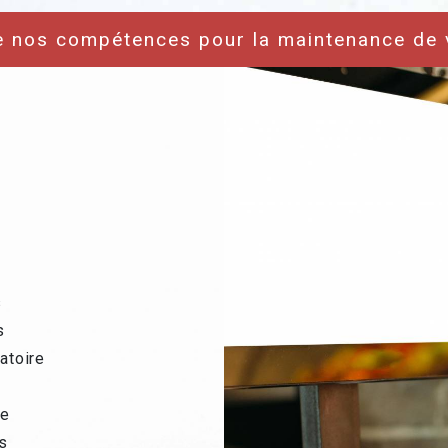
e nos compétences pour la maintenance de 
s
s
atoire
de
rs