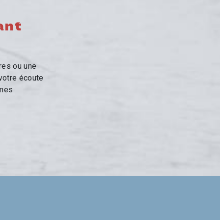
ant
res ou une
 votre écoute
èmes