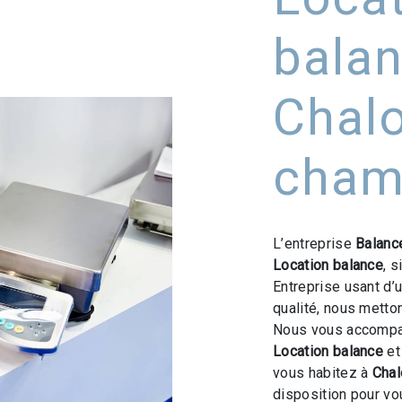
balan
Chalo
cham
L’entreprise
Balanc
Location balance
, 
Entreprise usant d’
qualité, nous metto
Nous vous accompag
Location balance
et
vous habitez à
Cha
disposition pour v