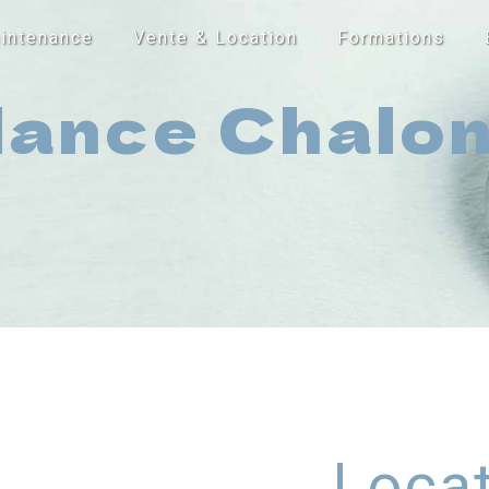
intenance
Vente & Location
Formations
lance Chalo
Loca