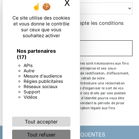
X
Masquer le ban
Ce site utilise des cookies
En cochant cette case, j'accepte les conditions
et vous donne le contrôle
sur ceux que vous
particulières ci-dessous **
souhaitez activer
ENVOYER
Nos partenaires
(17)
** Les données personnelles communiquées sont nécessaires aux fins
APIs
de vous contacter. Elles sont destinées à l'entreprise et ses sous-
Autre
traitants. Vous disposez de droits d’accès, de rectification, d’effacement,
Mesure d'audience
de portabilité, de limitation, d’opposition, de retrait de votre
Régies publicitaires
consentement à tout moment et du droit d’introduire une réclamation
Réseaux sociaux
auprès d’une autorité de contrôle, ainsi que d’organiser le sort de vos
Support
données post-mortem. Vous pouvez exercer ces droits par voie postale
Vidéos
ou par courrier électronique. Un justificatif d'identité pourra vous être
demandé. Nous conservons vos données pendant la période de prise
de contact puis pendant la durée de prescription légale aux fins
probatoire et de gestion des contentieux.
Tout accepter
Tout refuser
RECHERCHES FRÉQUENTES