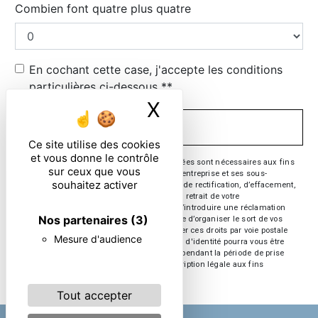
Combien font quatre plus quatre
En cochant cette case, j'accepte les conditions
particulières ci-dessous **
X
Masquer le ban
ENVOYER
Ce site utilise des cookies
et vous donne le contrôle
** Les données personnelles communiquées sont nécessaires aux fins
sur ceux que vous
de vous contacter. Elles sont destinées à l'entreprise et ses sous-
souhaitez activer
traitants. Vous disposez de droits d’accès, de rectification, d’effacement,
de portabilité, de limitation, d’opposition, de retrait de votre
consentement à tout moment et du droit d’introduire une réclamation
Nos partenaires
(3)
auprès d’une autorité de contrôle, ainsi que d’organiser le sort de vos
données post-mortem. Vous pouvez exercer ces droits par voie postale
Mesure d'audience
ou par courrier électronique. Un justificatif d'identité pourra vous être
demandé. Nous conservons vos données pendant la période de prise
de contact puis pendant la durée de prescription légale aux fins
probatoire et de gestion des contentieux.
Tout accepter