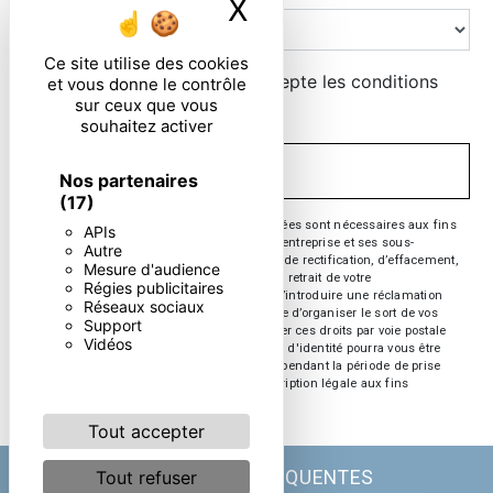
X
Masquer le ban
Ce site utilise des cookies
En cochant cette case, j'accepte les conditions
et vous donne le contrôle
sur ceux que vous
particulières ci-dessous **
souhaitez activer
ENVOYER
Nos partenaires
(17)
** Les données personnelles communiquées sont nécessaires aux fins
APIs
de vous contacter. Elles sont destinées à l'entreprise et ses sous-
Autre
traitants. Vous disposez de droits d’accès, de rectification, d’effacement,
Mesure d'audience
de portabilité, de limitation, d’opposition, de retrait de votre
Régies publicitaires
consentement à tout moment et du droit d’introduire une réclamation
Réseaux sociaux
auprès d’une autorité de contrôle, ainsi que d’organiser le sort de vos
Support
données post-mortem. Vous pouvez exercer ces droits par voie postale
Vidéos
ou par courrier électronique. Un justificatif d'identité pourra vous être
demandé. Nous conservons vos données pendant la période de prise
de contact puis pendant la durée de prescription légale aux fins
probatoire et de gestion des contentieux.
Tout accepter
Tout refuser
RECHERCHES FRÉQUENTES