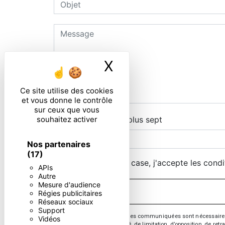
X
Masquer le ban
Ce site utilise des cookies
et vous donne le contrôle
sur ceux que vous
souhaitez activer
Combien font sept plus sept
Nos partenaires
(17)
En cochant cette case, j'accepte les condi
APIs
Autre
Mesure d'audience
Régies publicitaires
Réseaux sociaux
Support
** Les données personnelles communiquées sont nécessaires aux 
Vidéos
d’effacement, de portabilité, de limitation, d’opposition, de re