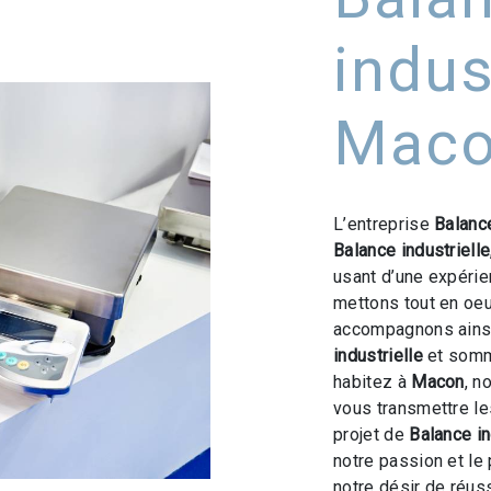
indus
Mac
L’entreprise
Balanc
Balance industrielle
usant d’une expérien
mettons tout en oeu
accompagnons ainsi
industrielle
et somme
habitez à
Macon
, n
vous transmettre l
projet de
Balance in
notre passion et le
notre désir de réuss