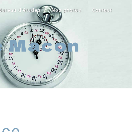
Bureau d'études
Nos photos
Contact
le Macon
nce