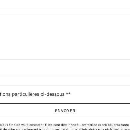
deau des cookies
tions particulières ci-dessous **
ENVOYER
fins de vous contacter. Elles sont destinées à l'entreprise et ses sous-traitants. 
trait de votre consentement à tout moment et du droit d’introduire une réclamation aup