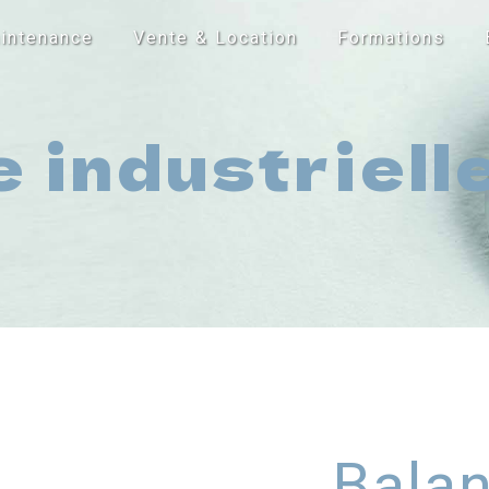
intenance
Vente & Location
Formations
 industriel
Bala