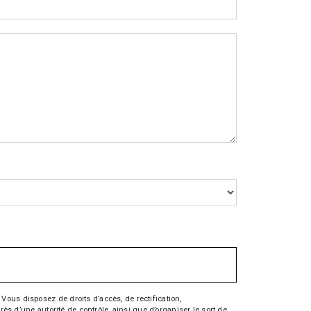
Vous disposez de droits d’accès, de rectification,
rès d’une autorité de contrôle, ainsi que d’organiser le sort de