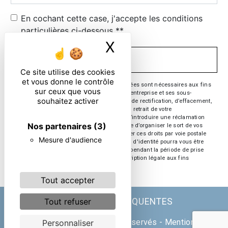
En cochant cette case, j'accepte les conditions
particulières ci-dessous **
X
Masquer le ban
ENVOYER
Ce site utilise des cookies
et vous donne le contrôle
** Les données personnelles communiquées sont nécessaires aux fins
sur ceux que vous
de vous contacter. Elles sont destinées à l'entreprise et ses sous-
souhaitez activer
traitants. Vous disposez de droits d’accès, de rectification, d’effacement,
de portabilité, de limitation, d’opposition, de retrait de votre
consentement à tout moment et du droit d’introduire une réclamation
Nos partenaires
(3)
auprès d’une autorité de contrôle, ainsi que d’organiser le sort de vos
données post-mortem. Vous pouvez exercer ces droits par voie postale
Mesure d'audience
ou par courrier électronique. Un justificatif d'identité pourra vous être
demandé. Nous conservons vos données pendant la période de prise
de contact puis pendant la durée de prescription légale aux fins
probatoire et de gestion des contentieux.
Tout accepter
Tout refuser
RECHERCHES FRÉQUENTES
©
Vistalid
- 2026 - Tous droits réservés -
Mentions
Personnaliser