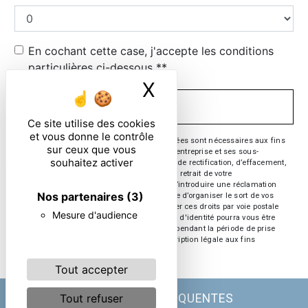
En cochant cette case, j'accepte les conditions
particulières ci-dessous **
X
Masquer le ban
ENVOYER
Ce site utilise des cookies
et vous donne le contrôle
** Les données personnelles communiquées sont nécessaires aux fins
sur ceux que vous
de vous contacter. Elles sont destinées à l'entreprise et ses sous-
souhaitez activer
traitants. Vous disposez de droits d’accès, de rectification, d’effacement,
de portabilité, de limitation, d’opposition, de retrait de votre
consentement à tout moment et du droit d’introduire une réclamation
Nos partenaires
(3)
auprès d’une autorité de contrôle, ainsi que d’organiser le sort de vos
données post-mortem. Vous pouvez exercer ces droits par voie postale
Mesure d'audience
ou par courrier électronique. Un justificatif d'identité pourra vous être
demandé. Nous conservons vos données pendant la période de prise
de contact puis pendant la durée de prescription légale aux fins
probatoire et de gestion des contentieux.
Tout accepter
Tout refuser
RECHERCHES FRÉQUENTES