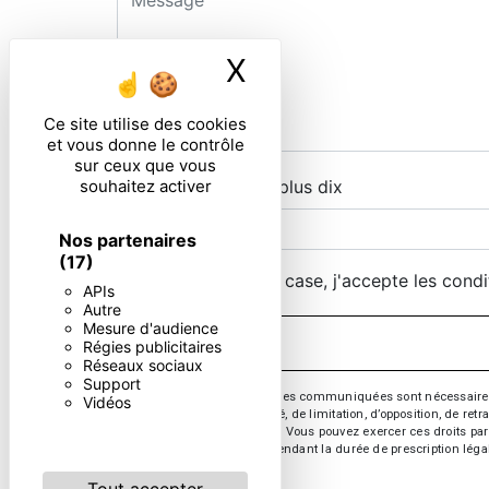
X
Masquer le ban
Ce site utilise des cookies
et vous donne le contrôle
sur ceux que vous
souhaitez activer
Combien font trois plus dix
Nos partenaires
(17)
En cochant cette case, j'accepte les condi
APIs
Autre
Mesure d'audience
Régies publicitaires
Réseaux sociaux
Support
** Les données personnelles communiquées sont nécessaires aux 
Vidéos
d’effacement, de portabilité, de limitation, d’opposition, de re
vos données post-mortem. Vous pouvez exercer ces droits par v
de prise de contact puis pendant la durée de prescription léga