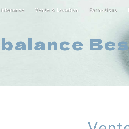
intenance
Vente & Location
Formations
 balance Be
Vente