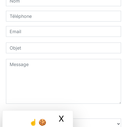
Combien font un plus six
X
Masquer le ban