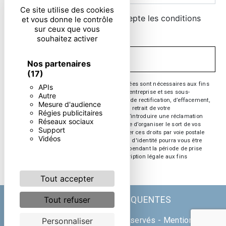
Ce site utilise des cookies
En cochant cette case, j'accepte les conditions
et vous donne le contrôle
sur ceux que vous
particulières ci-dessous **
souhaitez activer
ENVOYER
Nos partenaires
(17)
** Les données personnelles communiquées sont nécessaires aux fins
APIs
de vous contacter. Elles sont destinées à l'entreprise et ses sous-
Autre
traitants. Vous disposez de droits d’accès, de rectification, d’effacement,
Mesure d'audience
de portabilité, de limitation, d’opposition, de retrait de votre
Régies publicitaires
consentement à tout moment et du droit d’introduire une réclamation
Réseaux sociaux
auprès d’une autorité de contrôle, ainsi que d’organiser le sort de vos
Support
données post-mortem. Vous pouvez exercer ces droits par voie postale
Vidéos
ou par courrier électronique. Un justificatif d'identité pourra vous être
demandé. Nous conservons vos données pendant la période de prise
de contact puis pendant la durée de prescription légale aux fins
probatoire et de gestion des contentieux.
Tout accepter
Tout refuser
RECHERCHES FRÉQUENTES
©
Vistalid
- 2026 - Tous droits réservés -
Mentions
Personnaliser