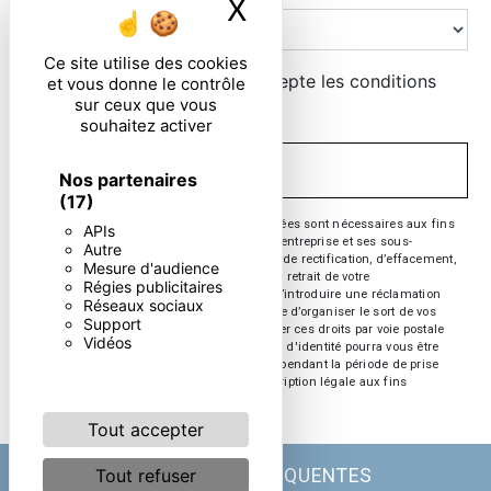
X
Masquer le ban
Ce site utilise des cookies
En cochant cette case, j'accepte les conditions
et vous donne le contrôle
sur ceux que vous
particulières ci-dessous **
souhaitez activer
ENVOYER
Nos partenaires
(17)
** Les données personnelles communiquées sont nécessaires aux fins
APIs
de vous contacter. Elles sont destinées à l'entreprise et ses sous-
Autre
traitants. Vous disposez de droits d’accès, de rectification, d’effacement,
Mesure d'audience
de portabilité, de limitation, d’opposition, de retrait de votre
Régies publicitaires
consentement à tout moment et du droit d’introduire une réclamation
Réseaux sociaux
auprès d’une autorité de contrôle, ainsi que d’organiser le sort de vos
Support
données post-mortem. Vous pouvez exercer ces droits par voie postale
Vidéos
ou par courrier électronique. Un justificatif d'identité pourra vous être
demandé. Nous conservons vos données pendant la période de prise
de contact puis pendant la durée de prescription légale aux fins
probatoire et de gestion des contentieux.
Tout accepter
Tout refuser
RECHERCHES FRÉQUENTES