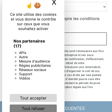
X
Masquer le ban
Ce site utilise des cookies
En cochant cette case, j'accepte les conditions
et vous donne le contrôle
sur ceux que vous
particulières ci-dessous **
souhaitez activer
ENVOYER
Nos partenaires
(17)
** Les données personnelles communiquées sont nécessaires aux fins
APIs
de vous contacter. Elles sont destinées à l'entreprise et ses sous-
Autre
traitants. Vous disposez de droits d’accès, de rectification, d’effacement,
Mesure d'audience
de portabilité, de limitation, d’opposition, de retrait de votre
Régies publicitaires
consentement à tout moment et du droit d’introduire une réclamation
Réseaux sociaux
auprès d’une autorité de contrôle, ainsi que d’organiser le sort de vos
Support
données post-mortem. Vous pouvez exercer ces droits par voie postale
Vidéos
ou par courrier électronique. Un justificatif d'identité pourra vous être
demandé. Nous conservons vos données pendant la période de prise
de contact puis pendant la durée de prescription légale aux fins
probatoire et de gestion des contentieux.
Tout accepter
Tout refuser
RECHERCHES FRÉQUENTES